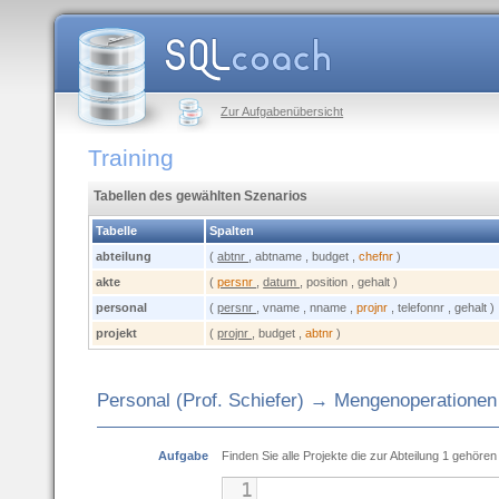
Zur Aufgabenübersicht
Training
Tabellen des gewählten Szenarios
Tabelle
Spalten
abteilung
(
abtnr
, abtname , budget ,
chefnr
)
akte
(
persnr
,
datum
, position , gehalt )
personal
(
persnr
, vname , nname ,
projnr
, telefonnr , gehalt )
projekt
(
projnr
, budget ,
abtnr
)
Personal (Prof. Schiefer) → Mengenoperatione
Aufgabe
Finden Sie alle Projekte die zur Abteilung 1 gehöre
1