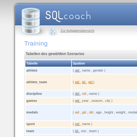
Zur Aufgabenübersicht
Training
Tabellen des gewählten Szenarios
Tabelle
Spalten
athlete
(
aid
, name , gender )
athlete_team
(
aid
,
tid
,
gid
)
discipline
(
did
,
sid
, name )
games
(
gid
, year , season , city )
medals
(
aid
,
gid
,
did
, age , height , weight , medal
sport
(
sid
, name )
team
(
tid
, noc , team )