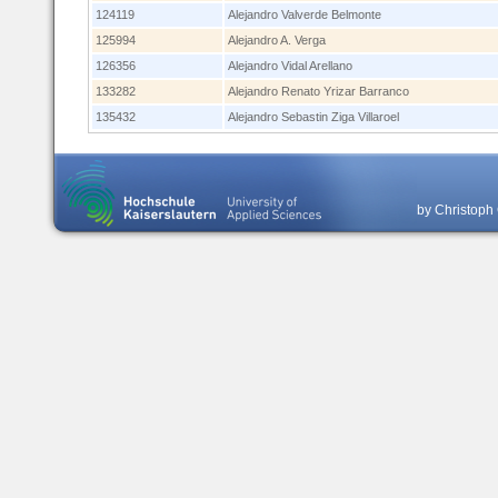
124119
Alejandro Valverde Belmonte
125994
Alejandro A. Verga
126356
Alejandro Vidal Arellano
133282
Alejandro Renato Yrizar Barranco
135432
Alejandro Sebastin Ziga Villaroel
by Christoph 