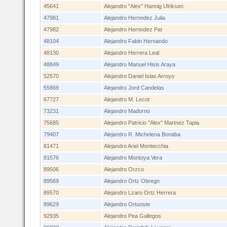
45641
Alejandro "Alex" Hannig Ulriksen
47981
Alejandro Hernndez Julia
47982
Alejandro Hernndez Pat
48104
Alejandro Fabin Hernando
48130
Alejandro Herrera Leal
48849
Alejandro Manuel Hisis Araya
52570
Alejandro Daniel Islas Arroyo
55869
Alejandro Jord Candelas
67727
Alejandro M. Lecot
73231
Alejandro Madorno
75685
Alejandro Patricio "Alex" Martnez Tapia
79407
Alejandro R. Michelena Bonaba
81471
Alejandro Ariel Montecchia
81576
Alejandro Montoya Vera
89506
Alejandro Orzco
89569
Alejandro Ortz Obregn
89570
Alejandro Lzaro Ortz Herrera
89629
Alejandro Ortuoste
92935
Alejandro Pea Gallegos