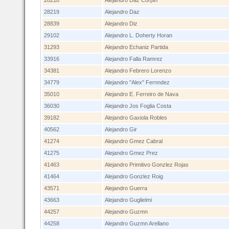
28218
Alejandro Daz Corpin
28219
Alejandro Daz
28839
Alejandro Diz
29102
Alejandro L. Doherty Horan
31293
Alejandro Echaniz Partida
33916
Alejandro Falla Ramrez
34381
Alejandro Febrero Lorenzo
34779
Alejandro "Alex" Fernndez
35010
Alejandro E. Ferreiro de Nava
36030
Alejandro Jos Foglia Costa
39182
Alejandro Gaxiola Robles
40562
Alejandro Gir
41274
Alejandro Gmez Cabral
41275
Alejandro Gmez Prez
41463
Alejandro Primitivo Gonzlez Rojas
41464
Alejandro Gonzlez Roig
43571
Alejandro Guerra
43663
Alejandro Guglielmi
44257
Alejandro Guzmn
44258
Alejandro Guzmn Arellano