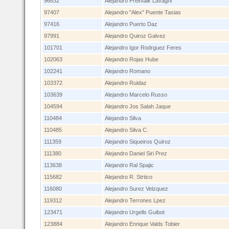
96832
Alejandro Preinfalk Lavagni
97407
Alejandro "Alex" Puente Tasias
97416
Alejandro Puerto Daz
97991
Alejandro Quiroz Galvez
101701
Alejandro Igor Rodrguez Feres
102063
Alejandro Rojas Hube
102241
Alejandro Romano
103372
Alejandro Ruidaz
103639
Alejandro Marcelo Russo
104594
Alejandro Jos Salah Jaque
110484
Alejandro Silva
110485
Alejandro Silva C.
111359
Alejandro Siqueiros Quiroz
111380
Alejandro Daniel Siri Prez
113638
Alejandro Ral Spajic
115682
Alejandro R. Strtico
116080
Alejandro Surez Velzquez
119312
Alejandro Terrones Lpez
123471
Alejandro Urgells Guibot
123884
Alejandro Enrique Valds Tobier