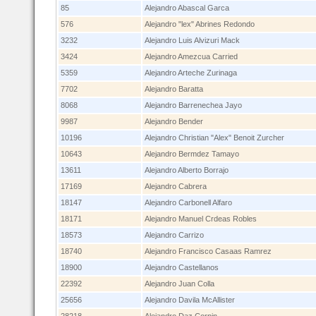
85
Alejandro Abascal Garca
576
Alejandro "lex" Abrines Redondo
3232
Alejandro Luis Alvizuri Mack
3424
Alejandro Amezcua Carried
5359
Alejandro Arteche Zurinaga
7702
Alejandro Baratta
8068
Alejandro Barrenechea Jayo
9987
Alejandro Bender
10196
Alejandro Christian "Alex" Benoit Zurcher
10643
Alejandro Bermdez Tamayo
13611
Alejandro Alberto Borrajo
17169
Alejandro Cabrera
18147
Alejandro Carbonell Alfaro
18171
Alejandro Manuel Crdeas Robles
18573
Alejandro Carrizo
18740
Alejandro Francisco Casaas Ramrez
18900
Alejandro Castellanos
22392
Alejandro Juan Colla
25656
Alejandro Davila McAllister