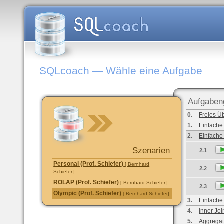
SQLcoach — Wähle eine Aufgabe
Aufgaben
0.
Freies Ü
1.
Einfache
2.
Einfache
Szenarien
2.1
Personal (Prof. Schiefer)
[ Bernhard
2.2
Schiefer]
ROLAP (Prof. Schiefer)
[ Bernhard Schiefer]
2.3
Olympic (Prof. Schiefer)
[ Bernhard Schiefer]
3.
Einfache
4.
Inner Joi
5.
Aggregat