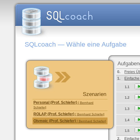
SQLcoach — Wähle eine Aufgabe
Aufgaben
0.
Freies Ü
1.
Einfache
1.1
Szenarien
1.2
Personal (Prof. Schiefer)
[ Bernhard
Schiefer]
1.3
ROLAP (Prof. Schiefer)
[ Bernhard Schiefer]
1.4
Olympic (Prof. Schiefer)
[ Bernhard Schiefer]
1.5
2.
Einfache