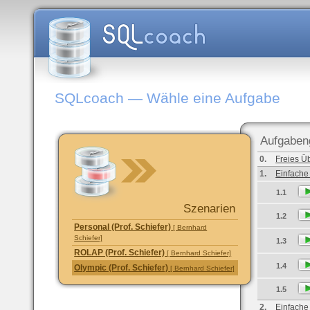
SQLcoach — Wähle eine Aufgabe
Aufgaben
0.
Freies Ü
1.
Einfache
1.1
Szenarien
1.2
Personal (Prof. Schiefer)
[ Bernhard
Schiefer]
1.3
ROLAP (Prof. Schiefer)
[ Bernhard Schiefer]
1.4
Olympic (Prof. Schiefer)
[ Bernhard Schiefer]
1.5
2.
Einfache