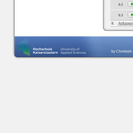
8.2
8.3
9.
Anfragen
by Christoph 