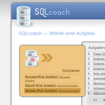
SQLcoach — Wähle eine Aufgabe
Aufgaben
0.
Freies Ü
1.
Einfache
2.
Einfache
3.
Einfache
Szenarien
4.
Inner Joi
Personal (Prof. Schiefer)
[ Bernhard
5.
Aggregat
Schiefer]
6.
Mengeno
ROLAP (Prof. Schiefer)
[ Bernhard Schiefer]
7.
Anfragen
Olympic (Prof. Schiefer)
[ Bernhard Schiefer]
8.
Table Ex
8.1