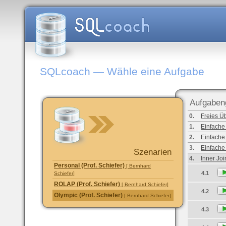
SQLcoach — Wähle eine Aufgabe
Aufgaben
0.
Freies Ü
1.
Einfache
2.
Einfache
3.
Einfache
Szenarien
4.
Inner Joi
Personal (Prof. Schiefer)
[ Bernhard
4.1
Schiefer]
ROLAP (Prof. Schiefer)
[ Bernhard Schiefer]
4.2
Olympic (Prof. Schiefer)
[ Bernhard Schiefer]
4.3