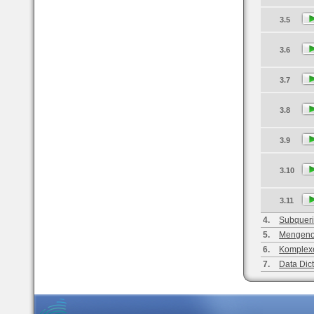
3.5
3.6
3.7
3.8
3.9
3.10
3.11
4.
Subquer
5.
Mengeno
6.
Komplex
7.
Data Dic