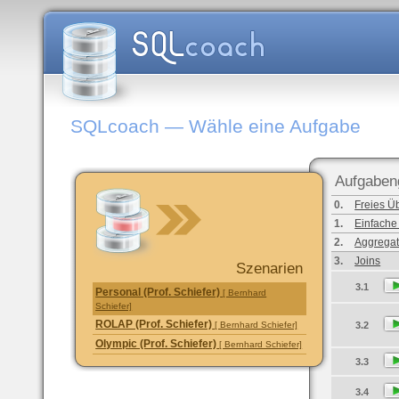
SQLcoach — Wähle eine Aufgabe
Aufgaben
0.
Freies Ü
1.
Einfache
2.
Aggregat
3.
Joins
Szenarien
3.1
Personal (Prof. Schiefer)
[ Bernhard
Schiefer]
ROLAP (Prof. Schiefer)
[ Bernhard Schiefer]
3.2
Olympic (Prof. Schiefer)
[ Bernhard Schiefer]
3.3
3.4