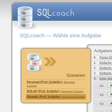
SQLcoach — Wähle eine Aufgabe
Aufgaben
0.
Freies Ü
1.
Einfache
2.
Einfache
3.
Einfache
Szenarien
4.
Inner Joi
Personal (Prof. Schiefer)
[ Bernhard
4.1
Schiefer]
ROLAP (Prof. Schiefer)
[ Bernhard Schiefer]
4.2
Olympic (Prof. Schiefer)
[ Bernhard Schiefer]
4.3