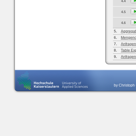
4.4
4.5
4.6
5.
Aggregat
6.
Mengeno
7.
Anfragen
8.
Table Ex
9.
Anfragen
by Christoph 