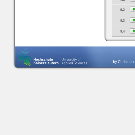
9.2
9.3
9.4
by Christoph 