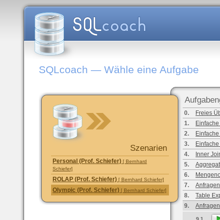
SQLcoach — Wähle eine Aufgabe
Aufgaben
0.
Freies Ü
1.
Einfache
2.
Einfache
3.
Einfache
Szenarien
4.
Inner Joi
Personal (Prof. Schiefer)
[ Bernhard
5.
Aggregat
Schiefer]
6.
Mengeno
ROLAP (Prof. Schiefer)
[ Bernhard Schiefer]
7.
Anfragen
Olympic (Prof. Schiefer)
[ Bernhard Schiefer]
8.
Table Ex
9.
Anfragen
9.1