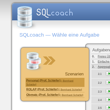
SQLcoach — Wähle eine Aufgabe
Aufgaben
0.
Freies Ü
1.
Einfache
2.
Aggregat
Szenarien
2.1
Personal (Prof. Schiefer)
[ Bernhard
2.2
Schiefer]
ROLAP (Prof. Schiefer)
[ Bernhard Schiefer]
2.3
Olympic (Prof. Schiefer)
[ Bernhard Schiefer]
2.4
2.5