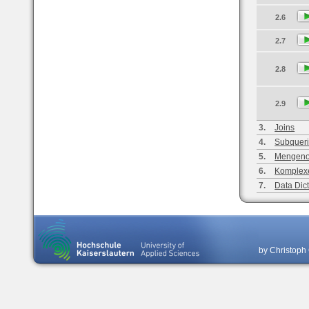
2.6
2.7
2.8
2.9
3.
Joins
4.
Subquer
5.
Mengeno
6.
Komplex
7.
Data Dic
by Christoph 