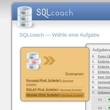
SQLcoach — Wähle eine Aufgabe
Aufgaben
0.
Freies Ü
1.
Einfache
2.
Einfache
3.
Einfache
Szenarien
4.
Inner Joi
Personal (Prof. Schiefer)
[ Bernhard
5.
Aggregat
Schiefer]
6.
Mengeno
ROLAP (Prof. Schiefer)
[ Bernhard Schiefer]
7.
Anfragen
Olympic (Prof. Schiefer)
[ Bernhard Schiefer]
7.1
7.2