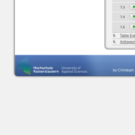
7.3
7.4
7.5
8.
Table Ex
9.
Anfragen
by Christoph 