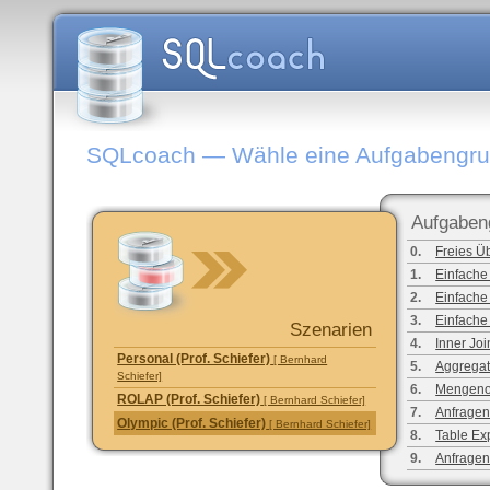
SQLcoach — Wähle eine Aufgabengr
Aufgaben
0.
Freies Ü
1.
Einfache
2.
Einfache
3.
Einfache
Szenarien
4.
Inner Joi
Personal (Prof. Schiefer)
[ Bernhard
5.
Aggregat
Schiefer]
6.
Mengeno
ROLAP (Prof. Schiefer)
[ Bernhard Schiefer]
7.
Anfragen
Olympic (Prof. Schiefer)
[ Bernhard Schiefer]
8.
Table Ex
9.
Anfragen