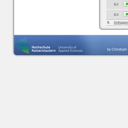
8.2
8.3
9.
Anfragen
by Christoph 