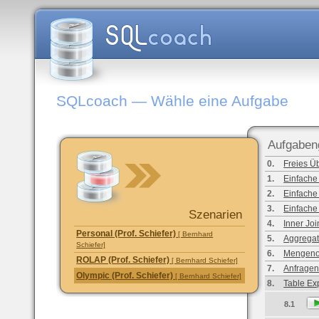
SQLcoach — Wähle eine Aufgabe
Aufgaben
0.
Freies Ü
1.
Einfache
2.
Einfache
3.
Einfache
Szenarien
4.
Inner Joi
Personal (Prof. Schiefer)
[ Bernhard
5.
Aggregat
Schiefer]
6.
Mengeno
ROLAP (Prof. Schiefer)
[ Bernhard Schiefer]
7.
Anfragen
Olympic (Prof. Schiefer)
[ Bernhard Schiefer]
8.
Table Ex
8.1